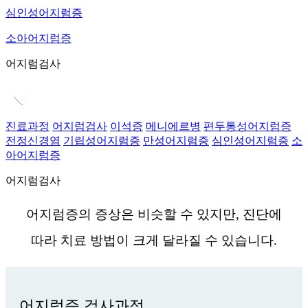
심인성어지럼증
소아어지럼증
어지럼검사
진료과정
어지럼검사
이석증
메니에르병
편두통성어지럼증
전정신경염
기립성어지럼증
만성어지럼증
심인성어지럼증
소
아어지럼증
어지럼검사
어지럼증의 증상은 비슷할 수 있지만, 진단에
따라 치료 방법이 크게 달라질 수 있습니다.
어지럼증 검사과정