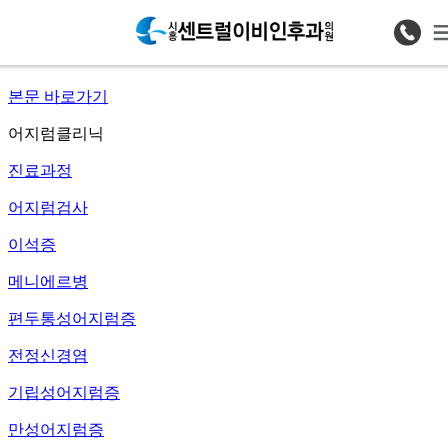
어지럼검사 > 어지럼클리닉
본문 바로가기
어지럼클리닉
진료과정
어지럼검사
이석증
메니에르병
편두통성어지럼증
전정신경염
기립성어지럼증
만성어지럼증